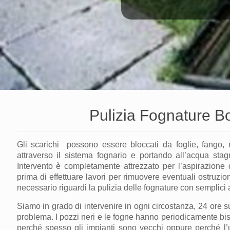
Pulizia Fognature 
Gli scarichi possono essere bloccati da foglie, fango, rif
attraverso il sistema fognario e portando all’acqua sta
Intervento
è completamente attrezzato per l’aspirazione di
prima di effettuare lavori per rimuovere eventuali ostruzion
necessario riguardi la pulizia delle fognature con semplici
Siamo in grado di intervenire in ogni circostanza, 24 ore s
problema. I pozzi neri e le fogne hanno periodicamente bi
perché spesso gli impianti sono vecchi oppure perché l’us