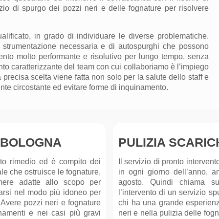
vizio di spurgo
dei
pozzi neri e
delle
fognature per risolvere
lificato, in grado di individuare le diverse problematiche.
 la strumentazione necessaria
e di
autospurghi che possono
vento molto performante e risolutivo per lungo tempo, senza
to caratterizzante del team con cui collaboriamo è l’impiego
 precisa scelta viene fatta non solo per la salute dello staff e
nte circostante ed evitare forme di inquinamento.
 BOLOGNA
PULIZIA SCARIC
usto rimedio ed è compito dei
Il servizio di pronto interven
ale che ostruisce le fognature,
in ogni giorno dell’anno, a
amere adatte allo scopo per
agosto. Quindi chiama s
arsi nel modo più idoneo per
l’intervento di un
servizio
spu
 Avere pozzi neri e fognature
chi ha una grande esperien
namenti e nei casi più gravi
neri e nella pulizia
delle
fogn