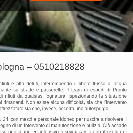
Bologna –
0510218828
iuti e altri detriti, interrompendo il libero flusso di acqua
gnante su strade e passerelle. Il team di esperti
di Pronto
 rifiuti da qualsiasi
fognatura
, ispezionando la situazione
i rimanenti. Non esiste alcuna difficoltà
,
sia che l’intervento
 attrezzature sia che, invece, occorra uno autospurgo.
u 24, con mezzi e personale idoneo per riuscire a risolvere il
sogno di un intervento di manutenzione e pulizia. Ciò accade
o quotidiano ed intensivo li sovraccarica con il rischio di