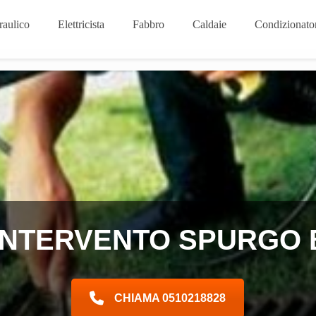
raulico
Elettricista
Fabbro
Caldaie
Condizionator
INTERVENTO SPURGO
CHIAMA 0510218828