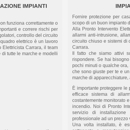
AZIONE IMPIANTI
IMPI
Fornire protezione per casa
scopo di un buon impianto d’
 non funziona correttamente o
Alla Pronto Intervento Elet
mportanti
e correre
rischi
per
allarmi anti-intrusione, al
olatori, controllo del circuito
circuito chiuso e sistemi di
quadro elettrico è un lavoro
Carrara.
 Elettricista Carrara, il team
Il fatto che siamo
attivi 
ne di tutte le marche e modelli
rispondere. Se hai bisogno 
pochi minuti
o qualche ora
,
che sono giuste per te e
u
marche di apparecchiature, a
È
importante proteggere le
efficace sistema di alla
costantemente monitorato 
incendio.
Noi
di Pronto Int
servizio di installazio
professionale ad un prezzo 
Una volta installato, è e