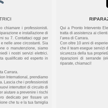
TRICI
RIPARA
o chiamare i professionisti.
Qui a Pronto Intervento Ele
riparazione e installazione di
tratta di assistenza ai clien
rni su 7.
Contattaci
oggi per
l’area di Carrara
.
a
e
nelle aree circostanti.
Sia
Con oltre 10 anni di esperi
zione o manutenzione, siamo
che il team esegu
e
s
ervizi
d
hiedi i nostri
servizi elettrici.
sicurezza
della
tua
propriet
ta qualificato ed esperto in
riparazioni di serrande
(e
riparate
,
chiamaci!
ta Carrara.
ation International, prendiamo
ia. Lascia che
i
professionisti
vi interruttori di circuito di
er aiutare a prevenire i rischi
ro dedicato
per fissare un
ione che tu e la tua famiglia