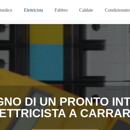
raulico
Elettricista
Fabbro
Caldaie
Condizionator
GNO DI UN PRONTO I
ETTRICISTA A CARRA