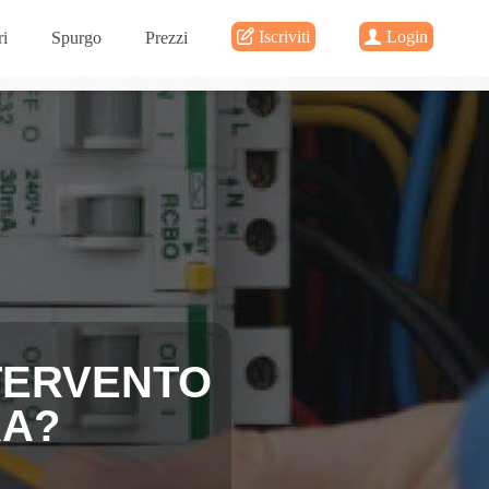
Iscriviti
Login
i
Spurgo
Prezzi
NTERVENTO
RA?