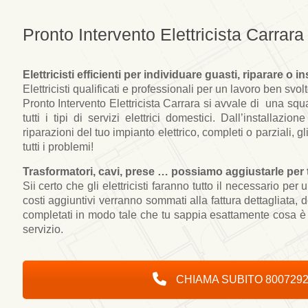
Pronto Intervento Elettricista Carrara
Elettricisti efficienti per individuare
guasti
, riparare o in
Elettricisti qualificati e
professionali
per un lavoro ben
svolt
Pronto Intervento Elettricista Carrara
si avvale di
una squadr
tutti i tipi di servizi elettrici domestici. Dall’installazion
riparazioni
del tuo
impianto elettrico
,
comple
ti
o parzia
li
,
gl
tutti i problemi!
Trasformatori, cavi, prese … possiamo aggiustarl
e
per 
Sii
cert
o
che gli
elettricis
ti faranno
tutto il necessario per 
costi aggiuntivi verranno
sommati
alla fattura dettagliata
, d
completati in modo tale che tu sappia esattamente cosa è 
servizio.
CHIAMA SUBITO 800729