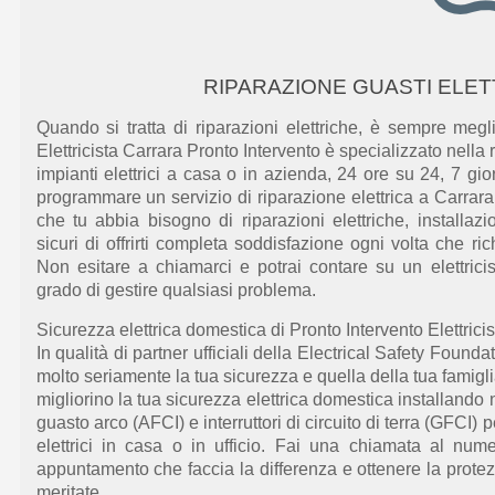
RIPARAZIONE GUASTI ELET
Quando si tratta di riparazioni elettriche, è sempre megli
Elettricista Carrara Pronto Intervento è specializzato nella 
impianti elettrici a casa o in azienda, 24 ore su 24, 7 gio
programmare un servizio di riparazione elettrica a Carrar
che tu abbia bisogno di riparazioni elettriche, installa
sicuri di offrirti completa soddisfazione ogni volta che
ric
Non esitare a chiama
rci e
potrai contare su un elettricis
grado di gestire qualsiasi
problema.
Sicurezza elettrica domestica di Pronto Intervento Elettricis
In qualità di partner ufficiali della Electrical Safety Found
molto seriamente la
tua
sicurezza
e quella
della
tua
famigl
migliorino
la tua sicurezza elettrica domestica installando nuo
guasto arco (AFCI) e interruttori di circuito di terra (GFCI) p
elettrici in casa o in ufficio. Fai una chiamata
al nume
appuntamento che faccia la differenza e ottenere la protez
meritate.