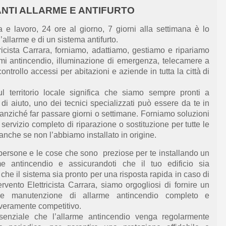
ANTI ALLARME E ANTIFURTO
 e lavoro, 24 ore al giorno, 7 giorni alla settimana
è lo
allarme e di un sistema antifurto.
tricista Carrara, forniamo, adattiamo, gestiamo e ripariamo
larmi antincendio, illuminazione di emergenza, telecamere a
 controllo accessi per abitazioni e aziende in tutta
la
città di
sul territorio locale
significa che siamo sempre pronti a
di aiuto, uno dei tecnici specializzati può essere
da
te in
 anziché
far passare
giorni o settimane
. F
orniamo soluzioni
n
servizio completo di riparazione o sostituzione per tutte le
nche se non l’abbiamo installato in origine.
 persone e le cose che
sono preziose per te
installando un
rme antincendio e assicurandoti
che il tuo edificio
sia
e
che il sistema sia
pronto per una risposta rapida in caso di
ervento E
lettricista Carrara, siamo orgogliosi
di fornire
un
ne e manutenzione di allarme antincendio completo e
veramente competitivo.
ssenziale che l’allarme antincendio venga regolarmente