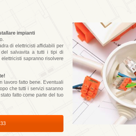
stallare
impianti
o.
a di elettricisti affidabili
per
e
del
salvavita a tutti i tipi di
i
elettricis
ti
sapranno risolvere
te!
un lavoro fatto
bene. Eventuali
opo che tutti i
servizi sarann
o
stato fatto come parte del tuo
233