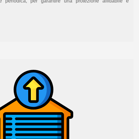
ne
periodica,
per garantire una protezione affidabile e