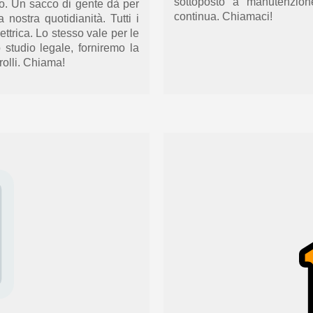
sottoposto a manutenzio
co
. Un sacco di gente dà per
continua.
Chiamaci!
a nostra quotidianità
. Tutti i
ettrica. Lo stesso vale per le
 studio legale,
forniremo la
trolli. Chiama!