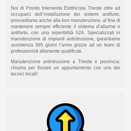
Noi di Pronto Intervento Elettricista Trieste oltre ad
occupa
rci
d
ell’in
stallazione
dei
sistemi antifurto,
provvediamo
anche
alla loro
manutenzio
ne, al
fine di
mantenere sempre efficiente
il sistema d’allarme o
antifurto, con una
reperibilità
h24
. Specializzati in
manutenzione
di
impianti antintrusione, garantiamo
assistenza 365 giorni l’anno grazie ad un team di
professionisti altamente qualificati.
Manutenzione antintrusione a Trieste e provinci
a:
ch
iama per fissare un appuntamento con uno dei
tecnici locali
!