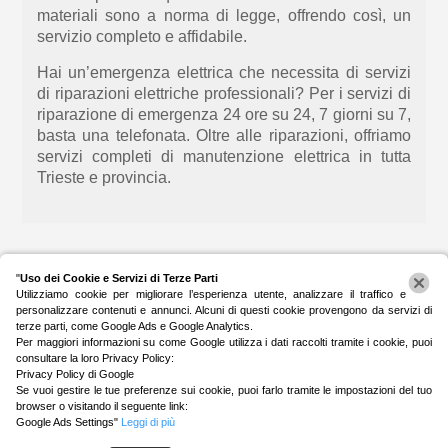
materiali sono a norma di legge, offrendo così, un
servizio completo e affidabile.
Hai un’e
mergenza elettrica che necessita di servizi
di riparazion
i
elettri
che professionali?
Per i servizi di
riparazione di emergenza 24 ore su 24, 7 giorni su 7,
basta una
telefonata. Oltre alle riparazioni, offriamo
servizi completi di manutenzione elettrica
in tutta
Trieste e provincia.
"
Uso dei Cookie e Servizi di Terze Parti
Utilizziamo cookie per migliorare l’esperienza utente, analizzare il traffico e
personalizzare contenuti e annunci. Alcuni di questi cookie provengono da servizi di
terze parti, come Google Ads e Google Analytics.
Per maggiori informazioni su come Google utilizza i dati raccolti tramite i cookie, puoi
consultare la loro Privacy Policy:
Privacy Policy di Google
Se vuoi gestire le tue preferenze sui cookie, puoi farlo tramite le impostazioni del tuo
Cookie Policy
|
Termini e Condizioni
|
Privacy
browser o visitando il seguente link:
Policy
|
CONTATTI
|
BLOG
|
Sitemap
Google Ads Settings
"
Leggi di più
Copyright Direct24 Web Advertising LTD – All